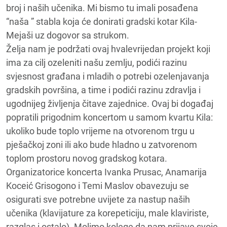
broj i naših učenika. Mi bismo tu imali posađena
“naša ” stabla koja će donirati gradski kotar Kila-
Mejaši uz dogovor sa strukom.
Želja nam je podržati ovaj hvalevrijedan projekt koji
ima za cilj ozeleniti našu zemlju, podići razinu
svjesnost građana i mladih o potrebi ozelenjavanja
gradskih površina, a time i podići razinu zdravlja i
ugodnijeg življenja čitave zajednice. Ovaj bi događaj
popratili prigodnim koncertom u samom kvartu Kila:
ukoliko bude toplo vrijeme na otvorenom trgu u
pješačkoj zoni ili ako bude hladno u zatvorenom
toplom prostoru novog gradskog kotara.
Organizatorice koncerta Ivanka Prusac, Anamarija
Koceić Grisogono i Temi Maslov obavezuju se
osigurati sve potrebne uvijete za nastup naših
učenika (klavijature za korepeticiju, male klaviriste,
razglas i ostalo). Molimo kolege da nam prijave svoje