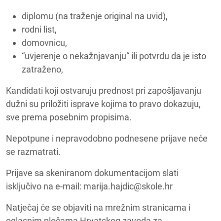
diplomu (na traženje original na uvid),
rodni list,
domovnicu,
“uvjerenje o nekažnjavanju“ ili potvrdu da je isto
zatraženo,
Kandidati koji ostvaruju prednost pri zapošljavanju
dužni su priložiti isprave kojima to pravo dokazuju,
sve prema posebnim propisima.
Nepotpune i nepravodobno podnesene prijave neće
se razmatrati.
Prijave sa skeniranom dokumentacijom slati
isključivo na e-mail: marija.hajdic@skole.hr
Natječaj će se objaviti na mrežnim stranicama i
oglasnim pločama Hrvatskog zavoda za