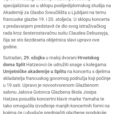
specijalizirao se u sklopu poslijediplomskog studija na
Akademiji za Glasbo Sveučilišta u Ljubljani na temu
francuske glazbe 19. i 20. stoljeća. U sklopu koncerta
s predavanjem predstavit će dio svog istraživačkog
rada kroz šesterostavačnu suitu Claudea Debussyja,
čija se sto šezdeseta obljetnica slavi upravo ove
godine.
Sutradan,
29. ožujka
u maloj dvorani
Hrvatskog
doma Split
Hatzeovci će udružiti snage s kolegama
Umjetničke akademije u Splitu
na koncertu s djelima
skladatelja francuskog govornog područja koji počinje
u 19 sati. Upravo je novootvorenom Glazbenom
salonu Jakova Gotovca Glazbena škola Josipa
Hatzea posudila koncertni klavir marke Yamaha te
tako omogućila izvođenje manjih koncertnih formi na
kojima će i ubuduće prednjačiti glazbene produkcije