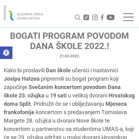
BOGATI PROGRAM POVODOM
DANA ŠKOLE 2022.!
Open toolbar
21.03.2022.
Kako bi proslavili
Dan škole
učenici i nastavnici
Josipa Hatzea
pripremili su bogat program koji
započinje
Svečanim koncertom povodom Dana
škole 23. ožujka
u
19 sati
u velikoj dvorani
Hrvatskog
doma Split
. Pridružit će se i obilježavanju
Mjeseca
frankofonije
koncertom s predavanjem Tomislava
Margete 28. ožujka u dvorani Nove škole te
koncertom u partnerstvu sa studentima UMAS-a, koji
će se 29. ožujka održati u maloj dvorani Hrvatskog