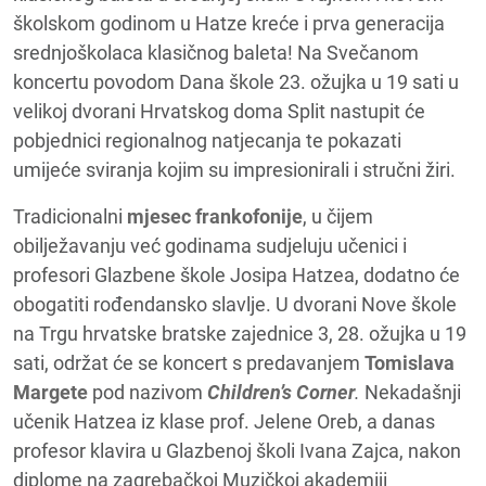
školskom godinom u Hatze kreće i prva generacija
srednjoškolaca klasičnog baleta! Na Svečanom
koncertu povodom Dana škole 23. ožujka u 19 sati u
velikoj dvorani Hrvatskog doma Split nastupit će
pobjednici regionalnog natjecanja te pokazati
umijeće sviranja kojim su impresionirali i stručni žiri.
Tradicionalni
mjesec frankofonije
, u čijem
obilježavanju već godinama sudjeluju učenici i
profesori Glazbene škole Josipa Hatzea, dodatno će
obogatiti rođendansko slavlje. U dvorani Nove škole
na Trgu hrvatske bratske zajednice 3, 28. ožujka u 19
sati, održat će se koncert s predavanjem
Tomislava
Margete
pod nazivom
Children’s Corner
.
Nekadašnji
učenik Hatzea iz klase prof. Jelene Oreb, a danas
profesor klavira u Glazbenoj školi Ivana Zajca, nakon
diplome na zagrebačkoj Muzičkoj akademiji