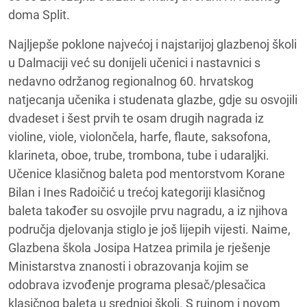
doma Split.
Najljepše poklone najvećoj i najstarijoj glazbenoj školi
u Dalmaciji već su donijeli učenici i nastavnici s
nedavno održanog regionalnog 60. hrvatskog
natjecanja učenika i studenata glazbe, gdje su osvojili
dvadeset i šest prvih te osam drugih nagrada iz
violine, viole, violončela, harfe, flaute, saksofona,
klarineta, oboe, trube, trombona, tube i udaraljki.
Učenice klasičnog baleta pod mentorstvom Korane
Bilan i Ines Radoičić u trećoj kategoriji klasičnog
baleta također su osvojile prvu nagradu, a iz njihova
područja djelovanja stiglo je još lijepih vijesti. Naime,
Glazbena škola Josipa Hatzea primila je rješenje
Ministarstva znanosti i obrazovanja kojim se
odobrava izvođenje programa plesač/plesačica
klasičnog baleta u srednjoj školi. S rujnom i novom