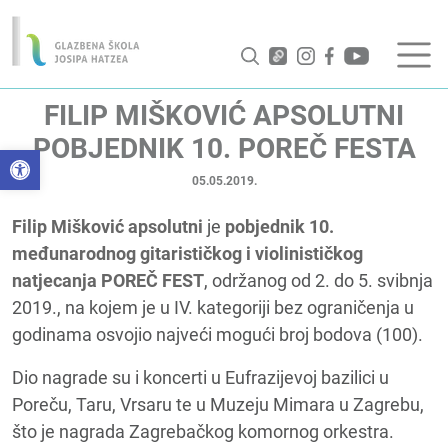
FILIP MIŠKOVIĆ APSOLUTNI
POBJEDNIK 10. POREČ FESTA
Open toolbar
05.05.2019.
Filip Mišković
apsolutni
je
pobjednik 10.
međunarodnog gitarističkog i violinističkog
natjecanja POREČ FEST
, održanog od 2. do 5. svibnja
2019., na kojem je u IV. kategoriji bez ograničenja u
godinama osvojio najveći mogući broj bodova (100).
Dio nagrade su i koncerti u Eufrazijevoj bazilici u
Poreču, Taru, Vrsaru te u Muzeju Mimara u Zagrebu,
što je nagrada Zagrebačkog komornog orkestra.