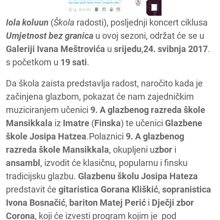
Iola koluun
(
Škola
radosti), posljednji koncert ciklusa
Umjetnost bez granica
u ovoj sezoni, održat će se u
Galeriji Ivana Meštrovića
u
srijedu
,
24. svibnja 2017
.
s početkom u
19 sati
.
Da škola zaista predstavlja radost, naročito kada je
začinjena glazbom, pokazat će nam zajedničkim
muziciranjem učenici
9. A glazbenog razreda škole
Mansikkala
iz
Imatre
(
Finska
) te učenici
Glazbene
škole Josipa Hatzea
.Polaznici
9. A glazbenog
razreda škole Mansikkala
, okupljeni u
zbor
i
ansambl
, izvodit će klasičnu, popularnu i finsku
tradicijsku glazbu.
Glazbenu školu Josipa Hateza
predstavit će
gitaristica Gorana Kliškić
,
sopranistica
Ivona Bosnačić
,
bariton Matej Perić
i
Dječji zbor
Corona
, koji će izvesti program kojim je pod