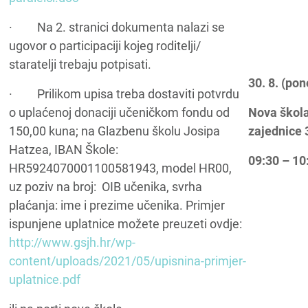
· Na 2. stranici dokumenta nalazi se
ugovor o participaciji kojeg roditelji/
staratelji trebaju potpisati.
30. 8. (pon
· Prilikom upisa treba dostaviti potvrdu
o uplaćenoj donaciji učeničkom fondu od
Nova škola
150,00 kuna; na Glazbenu školu Josipa
zajednice 
Hatzea, IBAN Škole:
09:30 – 10
HR5924070001100581943, model HR00,
uz poziv na broj: OIB učenika, svrha
plaćanja: ime i prezime učenika. Primjer
ispunjene uplatnice možete preuzeti ovdje:
http://www.gsjh.hr/wp-
content/uploads/2021/05/upisnina-primjer-
uplatnice.pdf