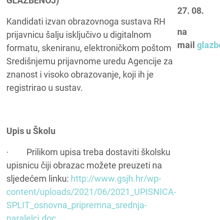
GLAZBENOJ)
27. 08.
Kandidati izvan obrazovnoga sustava RH
na
prijavnicu šalju isključivo u digitalnom
mail
glaz
formatu, skeniranu, elektroničkom poštom
Središnjemu prijavnome uredu Agencije za
znanost i visoko obrazovanje, koji ih je
registrirao u sustav.
Upis u Školu
· Prilikom upisa treba dostaviti školsku
upisnicu čiji obrazac možete preuzeti na
sljedećem linku:
http://www.gsjh.hr/wp-
content/uploads/2021/06/2021_UPISNICA-
SPLIT_osnovna_pripremna_srednja-
paralelci.doc