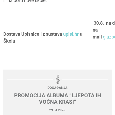
ili na porti nove škole.
30.8. n
na
Dostava Upisnice iz sustava
upisi.hr
u
mail
glazb
Školu
DOGAĐANJA
PROMOCIJA ALBUMA “LJEPOTA IH
VOĆNA KRASI”
29.04.2025.