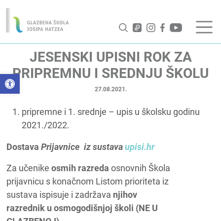
JESENSKI UPISNI ROK ZA
PRIPREMNU I SREDNJU ŠKOLU
Open toolbar
27.08.2021.
pripremne i 1. srednje – upis u školsku godinu
2021./2022.
Dostava
Prijavnice iz sustava
upisi.hr
Za učenike
osmih razreda
osnovnih Škola
prijavnicu s konačnom Listom prioriteta iz
sustava ispisuje i zadržava
njihov
razrednik u osmogodišnjoj školi (NE U