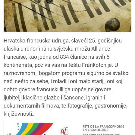
Hrvatsko-francuska udruga, slaveći 25. godišnjicu
ulaska u renomiranu svjetsku mrežu Alliance
française, kao jedna od 834 članice na svih 5
kontinenata, poziva vas na feštu Frankofonije. U
raznovrsnom i bogatom programu sigurno će svatko
naći nešto za sebe, i mladi i oni malo stariji, oni koji
dobro govore francuski ili ga uopće ne govore,
ljubitelji klasične glazbe i šansone, igranih i
dokumentarnih filmova, te fotografije, gastronomije,
književnosti…