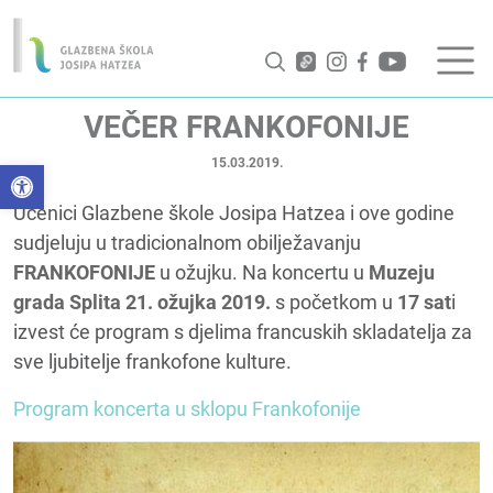
VEČER FRANKOFONIJE
15.03.2019.
Open toolbar
Učenici Glazbene škole Josipa Hatzea i ove godine
sudjeluju u tradicionalnom obilježavanju
FRANKOFONIJE
u ožujku. Na koncertu u
Muzeju
grada Splita
21. ožujka 2019.
s početkom u
17 sat
i
izvest će program s djelima francuskih skladatelja za
sve ljubitelje frankofone kulture.
Program koncerta u sklopu Frankofonije