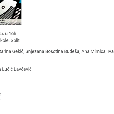
15. u 16h
ole, Split
arina Gekić, Snježana Bosotina Budeša, Ana Mimica, Iv
a Lučić Lavčević
ć
ć