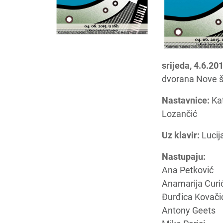
srijeda, 4.6.20
dvorana Nove šk
Nastavnice:
Kat
Lozančić
Uz klavir:
Lucij
Nastupaju:
Ana Petković
Anamarija Curi
Đurđica Kovači
Antony Geets