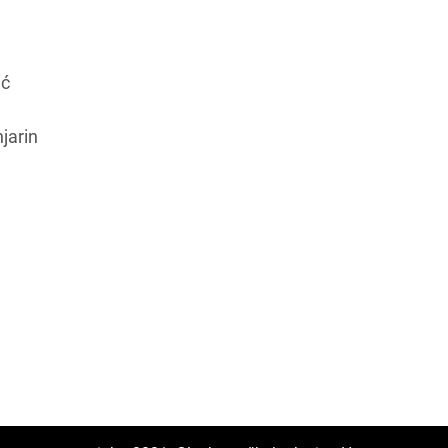
ić
jarin