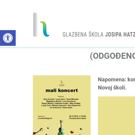
Open toolbar
(ODGOĐENO
Napomena: konc
Novoj školi.