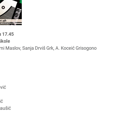
u 17.45
škole
i Maslov, Sanja Drviš Grk, A. Koceić Grisogono
vić
ić
aušić