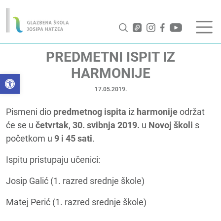
PREDMETNI ISPIT IZ
HARMONIJE
Open toolbar
17.05.2019.
Pismeni dio
predmetnog ispita
iz
harmonije
održat
će se u
četvrtak
,
30. svibnja 2019.
u
Novoj školi
s
početkom u
9 i 45 sati
.
Ispitu pristupaju učenici:
Josip Galić (1. razred srednje škole)
Matej Perić (1. razred srednje škole)