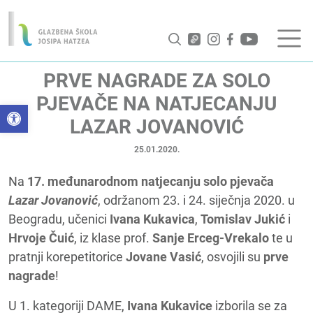
PRVE NAGRADE ZA SOLO
PJEVAČE NA NATJECANJU
Open toolbar
LAZAR JOVANOVIĆ
25.01.2020.
Na
17. međunarodnom natjecanju solo pjevača
Lazar Jovanović
, održanom 23. i 24. siječnja 2020. u
Beogradu, učenici
Ivana Kukavica
,
Tomislav Jukić
i
Hrvoje Čuić
, iz klase prof.
Sanje Erceg-Vrekalo
te u
pratnji korepetitorice
Jovane Vasić
, osvojili su
prve
nagrade
!
U 1. kategoriji DAME,
Ivana Kukavice
izborila se za