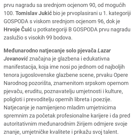
prvu nagradu sa srednjom ocjenom 90, od mogućih
100.
Tomislav Jukić
bio je prvoplasirani u 1. kategoriji
GOSPODA s viskom srednjom ocjenom 96, dok je
Hrvoje Čuić
u potkategoriji B GOSPODA prvu nagradu
zaslužio s visokih 99 bodova.
Međunarodno natjecanje solo pjevača
Lazar
Jovanović
značajna je glazbena i edukativna
manifestacija, koja ime nosi po jednom od najboljih
tenora jugoslovenske glazbene scene, prvaku Opere
Narodnog pozorišta, znamenitom srpskom opernom
pjevaču, eruditu, poznavatelju umjetnosti i kulture,
poligloti i prevoditelju opernih libreta i poezije.
Natjecanje je namijenjeno mladim umjetnicima
spremnim za početak profesionalne karijere i da pred
autoritativnim međunarodnim žirijem odmjere svoje
znanje, umjetničke kvalitete i prikažu svoj talent.