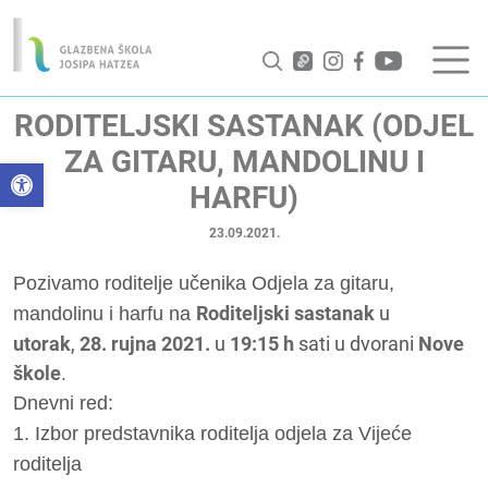
RODITELJSKI SASTANAK (ODJEL
ZA GITARU, MANDOLINU I
Open toolbar
HARFU)
23.09.2021.
Pozivamo roditelje učenika Odjela za gitaru,
Roditeljski sastanak
u
mandolinu i harfu na
utorak
,
28. rujna 2021.
u
19:15 h
sati u dvorani
Nove
škole
.
Dnevni red:
1. Izbor predstavnika roditelja odjela za Vijeće
roditelja