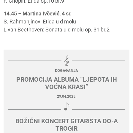
F. Chopin: Etida op.10 br.9
14.45 – Martina Ivčević, 4 sr.
S. Rahmanjinov: Etida u d molu
L van Beethoven: Sonata u d molu op. 31 br.2
DOGAĐANJA
PROMOCIJA ALBUMA “LJEPOTA IH
VOĆNA KRASI”
29.04.2025.
BOŽIĆNI KONCERT GITARISTA DO-A
TROGIR