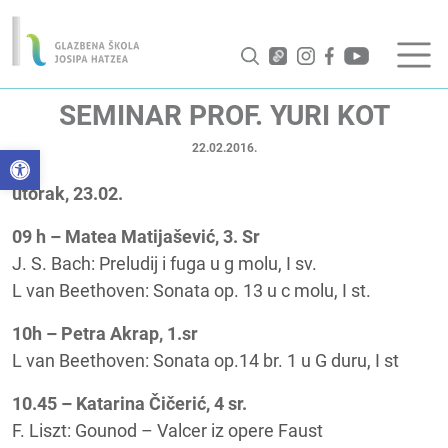
SEMINAR PROF. YURI KOT
22.02.2016.
Open toolbar
utorak, 23.02.
09 h – Matea Matijašević, 3. Sr
J. S. Bach: Preludij i fuga u g molu, I sv.
L van Beethoven: Sonata op. 13 u c molu, I st.
10h – Petra Akrap, 1.sr
L van Beethoven: Sonata op.14 br. 1 u G duru, I st
10.45 – Katarina Čičerić, 4 sr.
F. Liszt: Gounod – Valcer iz opere Faust