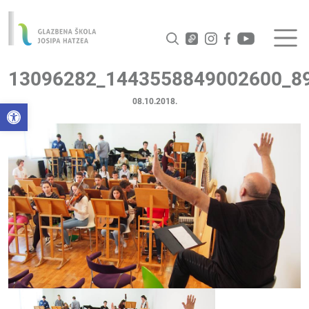
13096282_1443558849002600_8
08.10.2018.
Open toolbar