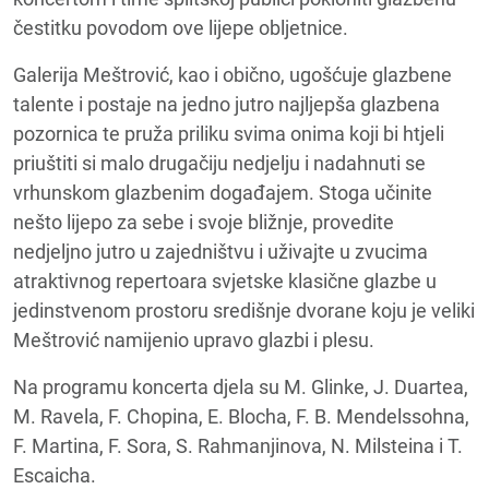
čestitku povodom ove lijepe obljetnice.
Galerija Meštrović, kao i obično, ugošćuje glazbene
talente i postaje na jedno jutro najljepša glazbena
pozornica te pruža priliku svima onima koji bi htjeli
priuštiti si malo drugačiju nedjelju i nadahnuti se
vrhunskom glazbenim događajem. Stoga učinite
nešto lijepo za sebe i svoje bližnje, provedite
nedjeljno jutro u zajedništvu i uživajte u zvucima
atraktivnog repertoara svjetske klasične glazbe u
jedinstvenom prostoru središnje dvorane koju je veliki
Meštrović namijenio upravo glazbi i plesu.
Na programu koncerta djela su M. Glinke, J. Duartea,
M. Ravela, F. Chopina, E. Blocha, F. B. Mendelssohna,
F. Martina, F. Sora, S. Rahmanjinova, N. Milsteina i T.
Escaicha.