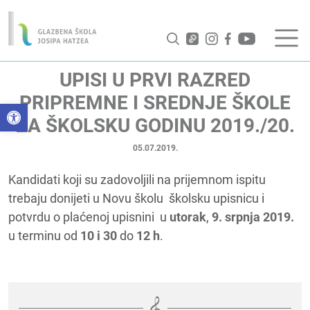
UPISI U PRVI RAZRED
PRIPREMNE I SREDNJE ŠKOLE
Open toolbar
ZA ŠKOLSKU GODINU 2019./20.
05.07.2019.
Kandidati koji su zadovoljili na prijemnom ispitu
trebaju donijeti u Novu školu školsku upisnicu i
potvrdu o plaćenoj upisnini u
utorak
,
9. srpnja 2019.
u terminu od
10 i 30
do
12 h
.