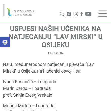
USPJESI NAŠIH UČENIKA NA
NATJECANJU “LAV MIRSKI” U
Open toolbar
OSIJEKU
11.05.2015.
Na 3. međunarodnom natjecanju pjevača “Lav
Mirski” u Osijeku, naši učenici osvojili su:
Ivona Bosančić – I nagrada
Marin Čargo – I nagrada
prof. Sanja Erceg Vrekalo
Marina Mrđen – I nagrada