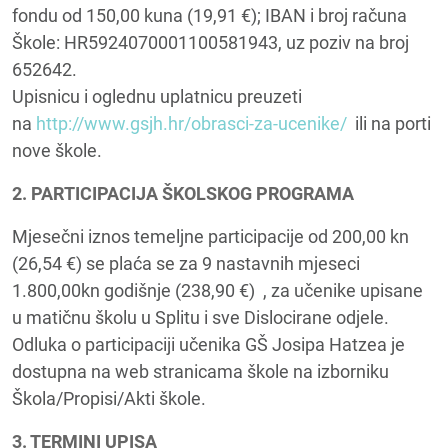
fondu od 150,00 kuna (19,91 €); IBAN i broj računa
Škole: HR5924070001100581943, uz poziv na broj
652642.
Upisnicu i oglednu uplatnicu preuzeti
na
http://www.gsjh.hr/obrasci-za-ucenike/
ili na porti
nove škole.
2. PARTICIPACIJA ŠKOLSKOG PROGRAMA
Mjesečni iznos temeljne participacije od 200,00 kn
(26,54 €) se plaća se za 9 nastavnih mjeseci
1.800,00kn godišnje (238,90 €) , za učenike upisane
u matičnu školu u Splitu i sve Dislocirane odjele.
Odluka o participaciji učenika GŠ Josipa Hatzea je
dostupna na web stranicama škole na izborniku
Škola/Propisi/Akti škole.
3. TERMINI UPISA