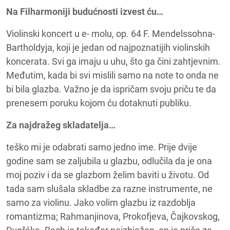
Na Filharmoniji budućnosti izvest ću…
Violinski koncert u e- molu, op. 64 F. Mendelssohna-
Bartholdyja, koji je jedan od najpoznatijih violinskih
koncerata. Svi ga imaju u uhu, što ga čini zahtjevnim.
Međutim, kada bi svi mislili samo na note to onda ne
bi bila glazba. Važno je da ispričam svoju priču te da
prenesem poruku kojom ću dotaknuti publiku.
Za najdražeg skladatelja…
teško mi je odabrati samo jedno ime. Prije dvije
godine sam se zaljubila u glazbu, odlučila da je ona
moj poziv i da se glazbom želim baviti u životu. Od
tada sam slušala skladbe za razne instrumente, ne
samo za violinu. Jako volim glazbu iz razdoblja
romantizma; Rahmanjinova, Prokofjeva, Čajkovskog,