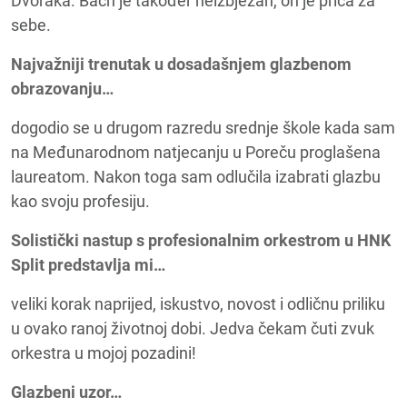
Dvořáka. Bach je također neizbježan, on je priča za
sebe.
Najvažniji trenutak u dosadašnjem glazbenom
obrazovanju…
dogodio se u drugom razredu srednje škole kada sam
na Međunarodnom natjecanju u Poreču proglašena
laureatom. Nakon toga sam odlučila izabrati glazbu
kao svoju profesiju.
Solistički nastup s profesionalnim orkestrom u HNK
Split predstavlja mi…
veliki korak naprijed, iskustvo, novost i odličnu priliku
u ovako ranoj životnoj dobi. Jedva čekam čuti zvuk
orkestra u mojoj pozadini!
Glazbeni uzor…