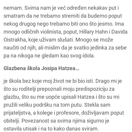
nemam. Svima nam je već određen nekakav put i
smatram da ne trebamo stremiti da budemo poput
nekog drugog nego trebamo biti ono što jesmo. Ima
mnogo odličnih violinista, poput, Hillary Hahn i Davida
Oistrakha, koje uživam slušati. Mnogo se može
naučiti od njih, ali mislim da je svatko jedinka za sebe
pa na nikoga ne gledam kao svog idola.
Glazbena škola Josipa Hatzea…
je škola bez koje moj život ne bi bio isti. Drago mi je
što su roditelji prepoznali moju predispoziciju za
glazbu, što su me uopće upisali Hatzea i što su mi
pružili veliku podršku na tom putu. Stekla sam
prijateljstva, a kolege i profesore, doživljavam poput
obitelji. Povezanost sa svima njima sigurno je
ostavila utisak i na to kako danas sviram.