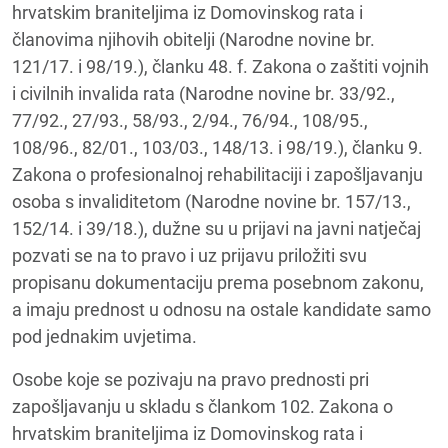
hrvatskim braniteljima iz Domovinskog rata i
članovima njihovih obitelji (Narodne novine br.
121/17. i 98/19.), članku 48. f. Zakona o zaštiti vojnih
i civilnih invalida rata (Narodne novine br. 33/92.,
77/92., 27/93., 58/93., 2/94., 76/94., 108/95.,
108/96., 82/01., 103/03., 148/13. i 98/19.), članku 9.
Zakona o profesionalnoj rehabilitaciji i zapošljavanju
osoba s invaliditetom (Narodne novine br. 157/13.,
152/14. i 39/18.), dužne su u prijavi na javni natječaj
pozvati se na to pravo i uz prijavu priložiti svu
propisanu dokumentaciju prema posebnom zakonu,
a imaju prednost u odnosu na ostale kandidate samo
pod jednakim uvjetima.
Osobe koje se pozivaju na pravo prednosti pri
zapošljavanju u skladu s člankom 102. Zakona o
hrvatskim braniteljima iz Domovinskog rata i