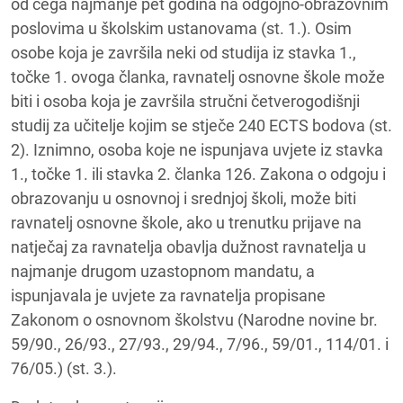
od čega najmanje pet godina na odgojno-obrazovnim
poslovima u školskim ustanovama (st. 1.). Osim
osobe koja je završila neki od studija iz stavka 1.,
točke 1. ovoga članka, ravnatelj osnovne škole može
biti i osoba koja je završila stručni četverogodišnji
studij za učitelje kojim se stječe 240 ECTS bodova (st.
2). Iznimno, osoba koje ne ispunjava uvjete iz stavka
1., točke 1. ili stavka 2. članka 126. Zakona o odgoju i
obrazovanju u osnovnoj i srednjoj školi, može biti
ravnatelj osnovne škole, ako u trenutku prijave na
natječaj za ravnatelja obavlja dužnost ravnatelja u
najmanje drugom uzastopnom mandatu, a
ispunjavala je uvjete za ravnatelja propisane
Zakonom o osnovnom školstvu (Narodne novine br.
59/90., 26/93., 27/93., 29/94., 7/96., 59/01., 114/01. i
76/05.) (st. 3.).