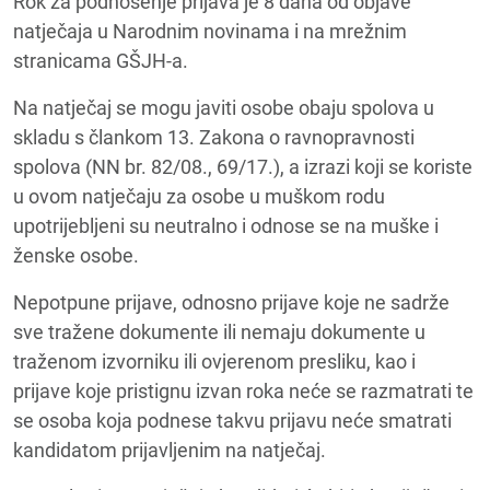
Rok za podnošenje prijava je
8 dana
od objave
natječaja u Narodnim novinama i na mrežnim
stranicama GŠJH-a.
Na natječaj se mogu javiti osobe obaju spolova u
skladu s člankom 13. Zakona o ravnopravnosti
spolova (NN br. 82/08., 69/17.), a izrazi koji se koriste
u ovom natječaju za osobe u muškom rodu
upotrijebljeni su neutralno i odnose se na muške i
ženske osobe.
Nepotpune prijave, odnosno prijave koje ne sadrže
sve tražene dokumente ili nemaju dokumente u
traženom izvorniku ili ovjerenom presliku, kao i
prijave koje pristignu izvan roka neće se razmatrati te
se osoba koja podnese takvu prijavu neće smatrati
kandidatom prijavljenim na natječaj.