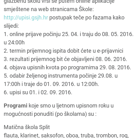
glazbenu školu vrši se putem online aplikacije
smještene na web stranicama Škole:
http://upisi.gsjh.hr
postupak teče po fazama kako
slijedi:
1. online prijave počinju 25. 04. i traju do 08. 05. 2016.
u 24:00h
2. termin prijemnog ispita dobit ćete u e-prijavnici
3. rezultati prijemnog bit će objavljeni 08. 06. 2016.
4. objava upisnih kvota po programima 29. 08. 2016.
5. odabir željenog instrumenta počinje 29.08. u
17:00h i traje do 01. 09. 2016. u 12:00h.
6. upisi su 01. i 02. 09. 2016.
Programi
koje smo u ljetnom upisnom roku u
mogućnosti ponuditi (po školama) su :
Matična škola Split
flauta, klarinet, saksofon, oboa, truba, trombon, rog,