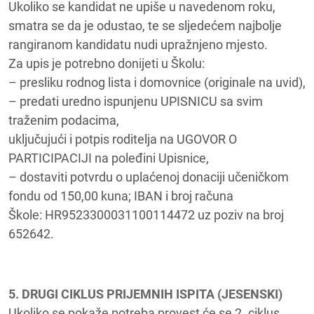
Ukoliko se kandidat ne upiše u navedenom roku,
smatra se da je odustao, te se sljedećem najbolje
rangiranom kandidatu nudi upražnjeno mjesto.
Za upis je potrebno donijeti u Školu:
– presliku rodnog lista i domovnice (originale na uvid),
– predati uredno ispunjenu UPISNICU sa svim
traženim podacima,
uključujući i potpis roditelja na UGOVOR O
PARTICIPACIJI na poleđini Upisnice,
– dostaviti potvrdu o uplaćenoj donaciji učeničkom
fondu od 150,00 kuna; IBAN i broj računa
Škole: HR9523300031100114472 uz poziv na broj
652642.
5. DRUGI CIKLUS PRIJEMNIH ISPITA (JESENSKI)
Ukoliko se pokaže potreba provest će se 2. ciklus