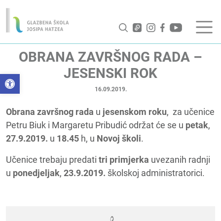
OBRANA ZAVRŠNOG RADA –
JESENSKI ROK
Open toolbar
16.09.2019.
Obrana završnog rada
u
jesenskom roku
, za učenice
Petru Biuk i Margaretu Pribudić održat će se u
petak
,
27.9.2019.
u
18.45
h, u
Novoj školi
.
Učenice trebaju predati
tri primjerka
uvezanih radnji
u
ponedjeljak
,
23.9.2019.
školskoj administratorici.