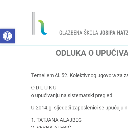
Open toolbar
ODLUKA O UPUĆIV
Temeljem čl. 52. Kolektivnog ugovora za 
O D L U K U
o upućivanju na sistematski pregled
U 2014.g. sljedeći zaposlenici se upućuju n
1. TATJANA ALAJBEG
2. VESNA ALEBIĆ