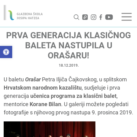
PRVA GENERACIJA KLASIČNOG
BALETA NASTUPILA U
Open toolbar
ORAŠARU!
18.12.2019.
U baletu
Orašar
Petra Iljiča Čajkovskog, u splitskom
Hrvatskom narodnom kazalištu
, sudjeluje i prva
generacija
učenica programa za klasični balet
,
mentorice
Korane Bilan
. U galeriji možete pogledati
fotografije s njihovog prvog nastupa 9. prosinca 2019.